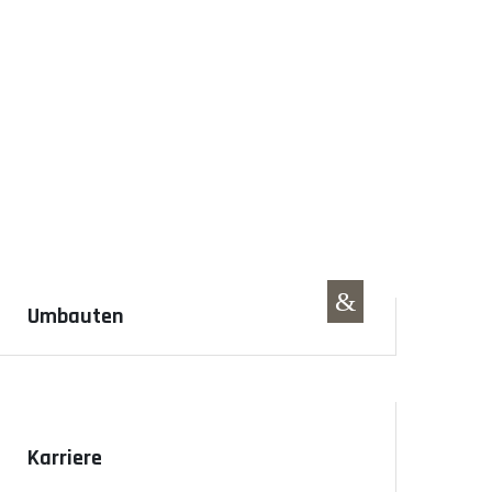
hichten erzählen
&
&
!
!
!
!
!
!
!
Umbauten
Karriere