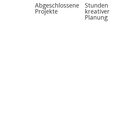
Abgeschlossene
Stunden
Projekte
kreativer
Planung
Kontakt
Kontaktieren Sie uns und lassen Sie uns g
Raum gestalten
Name
Tel.: