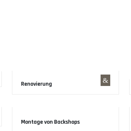
 Räume, die begeistern und erfolgreiche Gesc
&
Renovierung
Montage von Backshops